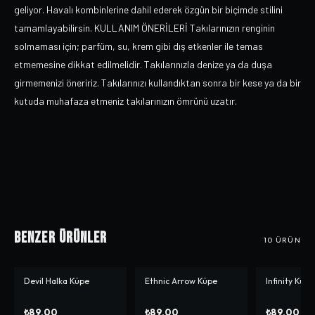
geliyor. Havalı kombinlerine dahil ederek özgün bir biçimde stilini
tamamlayabilirsin. KULLANIM ÖNERİLERİ Takılarınızın renginin
solmaması için; parfüm, su, krem gibi dış etkenler ile temas
etmemesine dikkat edilmelidir. Takılarınızla denize ya da duşa
girmemenizi öneririz. Takılarınızı kullandıktan sonra bir kese ya da bir
kutuda muhafaza etmeniz takılarınızın ömrünü uzatır.
Benzer Ürünler
10
ÜRÜN
Devil Halka Küpe
Ethnic Arrow Küpe
Infinity Küpe
₺89,00
₺89,00
₺89,00