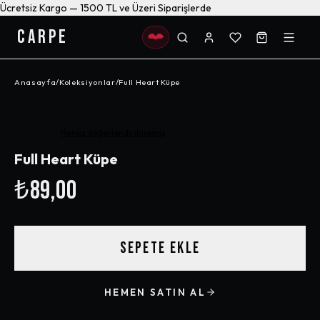
Ücretsiz Kargo — 1500 TL ve Üzeri Siparişlerde
CARPE
Anasayfa
/
Koleksiyonlar
/
Full Heart Küpe
Henüz değerlendirilmemiş
Full Heart Küpe
₺89,00
SEPETE EKLE
HEMEN SATIN AL