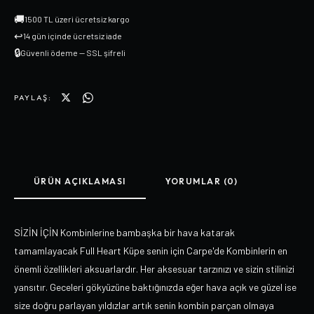
🚚
1500 TL üzeri ücretsiz kargo
↩
14 gün içinde ücretsiz iade
🔒
Güvenli ödeme — SSL şifreli
PAYLAŞ:
ÜRÜN AÇIKLAMASI
YORUMLAR (0)
SİZİN İÇİN Kombinlerine bambaşka bir hava katarak
tamamlayacak Full Heart Küpe senin için Carpe'de Kombinlerin en
önemli özellikleri aksuarlardır. Her aksesuar tarzınızı ve sizin stilinizi
yansıtır. Geceleri gökyüzüne baktığınızda eğer hava açık ve güzel ise
size doğru parlayan yıldızlar artık senin kombin parçan olmaya