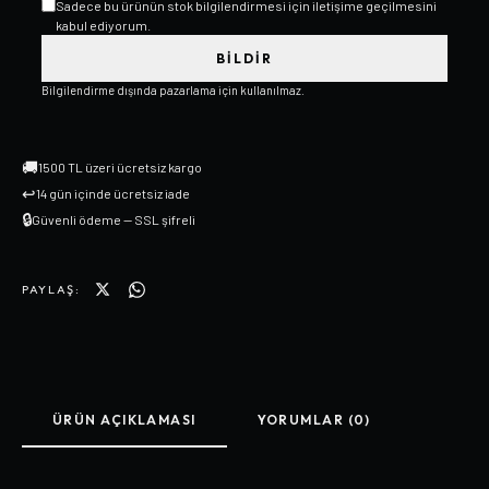
Sadece bu ürünün stok bilgilendirmesi için iletişime geçilmesini
kabul ediyorum.
BILDIR
Bilgilendirme dışında pazarlama için kullanılmaz.
🚚
1500 TL üzeri ücretsiz kargo
↩
14 gün içinde ücretsiz iade
🔒
Güvenli ödeme — SSL şifreli
PAYLAŞ:
ÜRÜN AÇIKLAMASI
YORUMLAR (0)