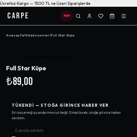
Ücretsiz Kargo — 1500 TL ve Üzeri Siparişlerde
CARPE
Anasayfa
/
Koleksiyonlar
/
Full Star Küpe
Henüz değerlendirilmemiş
Full Star Küpe
₺89,00
TÜKENDI — STOĞA GIRINCE HABER VER
Gri
seçeneği şu anda mevcut değil. Email bırak, stoğa girince haber
verelim.