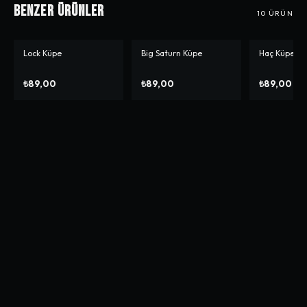
Benzer Ürünler
10
ÜRÜN
Lock Küpe
Big Saturn Küpe
Haç Küpe Re
₺89,00
₺89,00
₺89,00