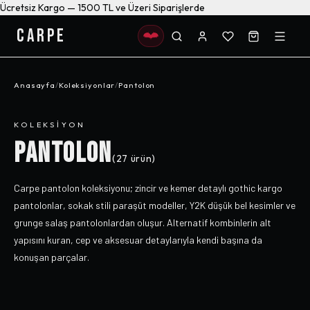
Ücretsiz Kargo — 1500 TL ve Üzeri Siparişlerde
CARPE
Anasayfa
/
Koleksiyonlar
/
Pantolon
KOLEKSIYON
PANTOLON
(
27
ürün)
Carpe pantolon koleksiyonu; zincir ve kemer detaylı gothic kargo
pantolonlar, sokak stili paraşüt modeller, Y2K düşük bel kesimler ve
grunge salaş pantolonlardan oluşur. Alternatif kombinlerin alt
yapısını kuran, cep ve aksesuar detaylarıyla kendi başına da
konuşan parçalar.