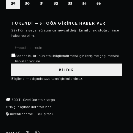
29
30
31
32
33
34
36
TÜKENDI — STOĞA GIRINCE HABER VER
29 / Füme
seçeneği şu anda mevcut değil. Email bırak, stoğa girince
haber verelim.
Sadece bu ürünün stok bilgilendirmesi için iletişime geçilmesini
kabul ediyorum.
BILDIR
Bilgilendirme dışında pazarlama için kullanılmaz.
🚚
1500 TL üzeri ücretsiz kargo
↩
14 gün içinde ücretsiz iade
🔒
Güvenli ödeme — SSL şifreli
PAYLAŞ: