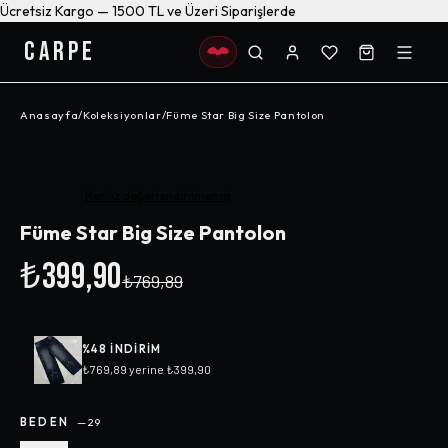
Ücretsiz Kargo — 1500 TL ve Üzeri Siparişlerde
CARPE
Anasayfa
/
Koleksiyonlar
/
Füme Star Big Size Pantolon
-%
48
Henüz değerlendirilmemiş
Füme Star Big Size Pantolon
₺399,90
₺769,89
%
48
INDIRIM
₺769,89
yerine
₺399,90
BEDEN
—
29