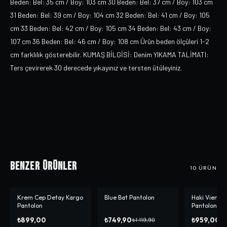
Beden: Bel: 35 cm / Boy: 103 cm 30 Beden: Bel: 37 cm / Boy: 103 cm
31 Beden: Bel: 39 cm / Boy: 104 cm 32 Beden: Bel: 41 cm / Boy: 105
cm 33 Beden: Bel: 42 cm / Boy: 105 cm 34 Beden: Bel: 43 cm / Boy:
107 cm 36 Beden: Bel: 46 cm / Boy: 108 cm Ürün beden ölçüleri 1-2
cm farklılık gösterebilir. KUMAŞ BİLGİSİ: Denim YIKAMA TALİMATI:
Ters çevirerek 30 derecede yıkayınız ve tersten ütüleyiniz.
Benzer Ürünler
10
ÜRÜN
Krem Cep Detay Kargo
Blue Bat Pantolon
Haki Vien K
-%
33
Pantolon
Pantolon
₺899,00
₺749,90
₺959,00
₺1.119,90