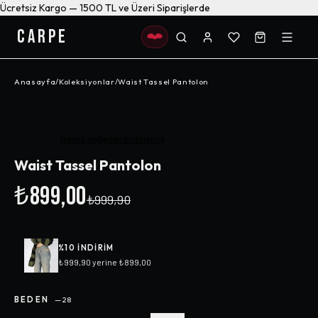
Ücretsiz Kargo — 1500 TL ve Üzeri Siparişlerde
CARPE
Anasayfa
/
Koleksiyonlar
/
Waist Tassel Pantolon
-%
10
Henüz değerlendirilmemiş
Waist Tassel Pantolon
₺899,00
₺999,90
%
10
INDIRIM
₺999,90
yerine
₺899,00
BEDEN
—
28