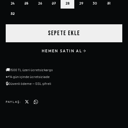
24
25
26
27
28
29
30
31
32
SEPETE EKLE
HEMEN SATIN AL
🚚
1500 TL üzeri ücretsiz kargo
↩
14 gün içinde ücretsiz iade
🔒
Güvenli ödeme — SSL şifreli
PAYLAŞ: