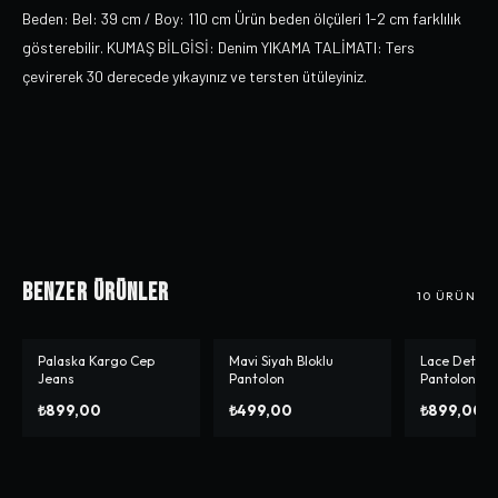
Beden: Bel: 39 cm / Boy: 110 cm Ürün beden ölçüleri 1-2 cm farklılık
gösterebilir. KUMAŞ BİLGİSİ: Denim YIKAMA TALİMATI: Ters
çevirerek 30 derecede yıkayınız ve tersten ütüleyiniz.
Benzer Ürünler
10
ÜRÜN
Palaska Kargo Cep
Mavi Siyah Bloklu
Lace Detaile
-%
10
Jeans
Pantolon
Pantolon
₺899,00
₺499,00
₺899,00
₺9