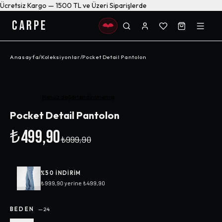
Ücretsiz Kargo — 1500 TL ve Üzeri Siparişlerde
CARPE
Anasayfa
/
Koleksiyonlar
/
Pocket Detail Pantolon
-%
50
Henüz değerlendirilmemiş
Pocket Detail Pantolon
₺499,90
₺999,90
%
50
INDIRIM
₺999,90
yerine
₺499,90
BEDEN
—
24