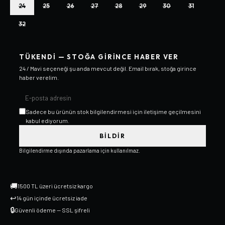
24
25
26
27
28
29
30
31
32
TÜKENDI — STOĞA GIRINCE HABER VER
24 / Mavi
seçeneği şu anda mevcut değil. Email bırak, stoğa girince
haber verelim.
Sadece bu ürünün stok bilgilendirmesi için iletişime geçilmesini
kabul ediyorum.
BILDIR
Bilgilendirme dışında pazarlama için kullanılmaz.
🚚
1500 TL üzeri ücretsiz kargo
↩
14 gün içinde ücretsiz iade
🔒
Güvenli ödeme — SSL şifreli