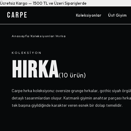
Ücretsiz Kargo — 1500 TL ve Üzeri Siparişlerde
CARPE
Koleksiyonlar
Üst Giyim
Anasayfa
/
Koleksiyonlar
/
Hırka
KOLEKSIYON
HIRKA
(
10
ürün)
Carpe hırka koleksiyonu; oversize grunge hırkalar, gothic siyah örgü
detaylı tasarımlardan oluşur. Katmanlı giyimin anahtar parçası hırk
tek başına giyildiğinde karakter veren esnek bir dolap temelidir.