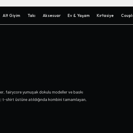
Alt Giyim
Takı
Aksesuar
Ev & Yaşam
Kırtasiye
Coupl
ler, fairycore yumuşak dokulu modeller ve baskı
a; t-shirt üstüne atıldığında kombini tamamlayan,