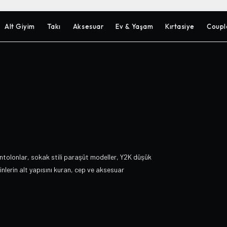
Alt Giyim
Takı
Aksesuar
Ev & Yaşam
Kırtasiye
Coupl
ntolonlar, sokak stili paraşüt modeller, Y2K düşük
nlerin alt yapısını kuran, cep ve aksesuar