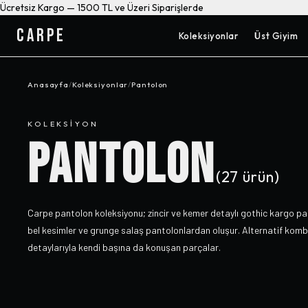
Ücretsiz Kargo — 1500 TL ve Üzeri Siparişlerde
CARPE
Koleksiyonlar
Üst Giyim
Anasayfa
/
Koleksiyonlar
/
Pantolon
KOLEKSIYON
PANTOLON
(
27
ürün)
Carpe pantolon koleksiyonu; zincir ve kemer detaylı gothic kargo pa
bel kesimler ve grunge salaş pantolonlardan oluşur. Alternatif kombi
detaylarıyla kendi başına da konuşan parçalar.