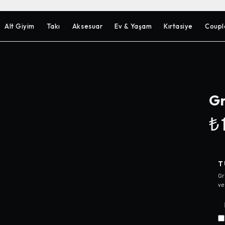
Alt Giyim
Takı
Aksesuar
Ev & Yaşam
Kırtasiye
Coupl
Gr
₺1
T
Gr
ve