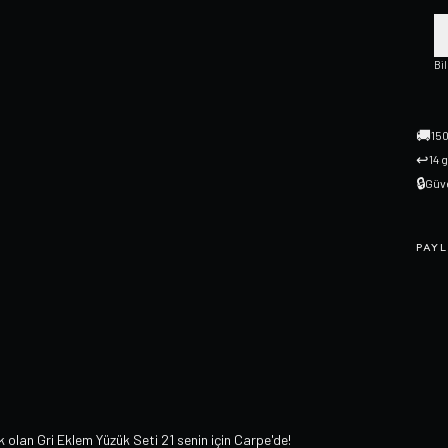
Bi
🚚
150
↩
14 
🔒
Güve
PAYL
lan Gri Eklem Yüzük Seti 21 senin için Carpe'de!