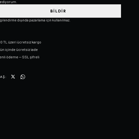
ediyorum.
BILDIR
lgilendirme dışında pazarlama için kullanılmaz.
0 TL üzeri ücretsiz kargo
gün içinde ücretsiz iade
nli ödeme — SSL şifreli
AŞ: