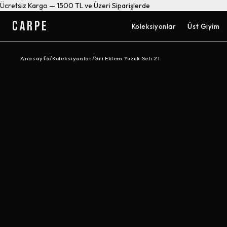
Ücretsiz Kargo — 1500 TL ve Üzeri Siparişlerde
CARPE
Koleksiyonlar
Üst Giyim
Anasayfa
/
Koleksiyonlar
/
Gri Eklem Yüzük Seti 21