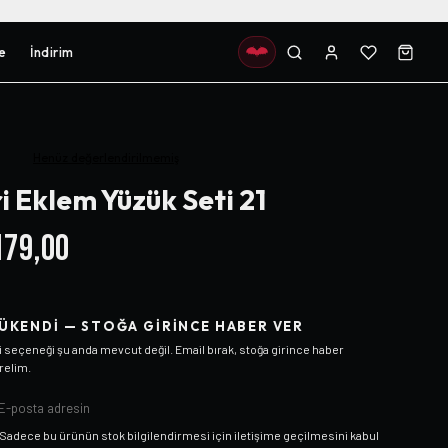
e
İndirim
Henüz değerlendirilmemiş
i Eklem Yüzük Seti 21
79,00
ÜKENDI — STOĞA GIRINCE HABER VER
i
seçeneği şu anda mevcut değil. Email bırak, stoğa girince haber
relim.
Sadece bu ürünün stok bilgilendirmesi için iletişime geçilmesini kabul