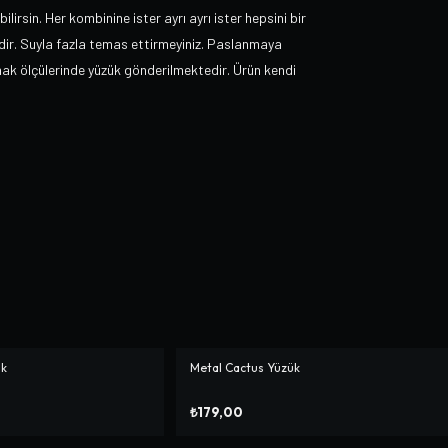
irsin. Her kombinine ister ayrı ayrı ister hepsini bir
exdir. Suyla fazla temas ettirmeyiniz. Paslanmaya
armak ölçülerinde yüzük gönderilmektedir. Ürün kendi
ük
Metal Cactus Yüzük
₺179,00