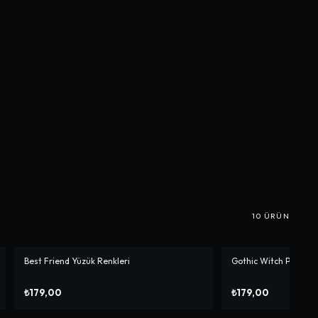
10
ÜRÜN
Best Friend Yüzük Renkleri
Gothic Witch Pentga
₺179,00
₺179,00