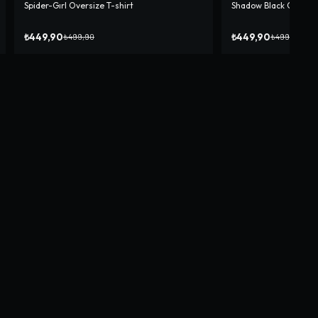
Spider-Gırl Oversize T-shirt
Shadow Black Oversiz
-%
10
-%
10
₺449,90
₺449,90
₺499,90
₺499,90