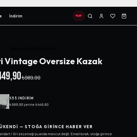
e
İndirim
Henüz değerlendirilmemiş
i Vintage Oversize Kazak
49,90
₺989,90
%
55
INDIRIM
₺989,90
yerine
₺449,90
ÜKENDI — STOĞA GIRINCE HABER VER
andart / Gri
seçeneği şu anda mevcut değil. Email bırak, stoğa girince