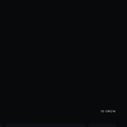
10
ÜRÜN