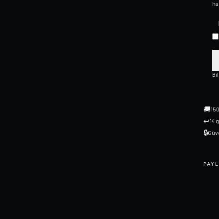
ha
Bi
🚚
150
↩
14 
🔒
Güve
PAYL