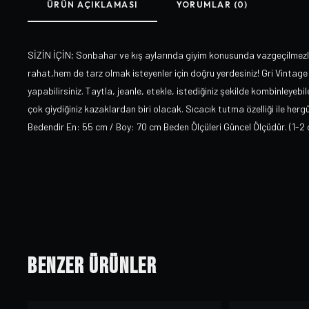
ÜRÜN AÇIKLAMASI
YORUMLAR (0)
SİZİN İÇİN; Sonbahar ve kış aylarında giyim konusunda vazgeçilmezle
rahat,hem de tarz olmak isteyenler için doğru yerdesiniz! Gri Vinta
yapabilirsiniz. Taytla, jeanle, etekle, istediğiniz şekilde kombinleyebi
çok giydiğiniz kazaklardan biri olacak. Sıcacık tutma özelliği ile her
Bedendir En: 55 cm / Boy: 70 cm Beden Ölçüleri Güncel Ölçüdür. (1-2 cm
Benzer Ürünler