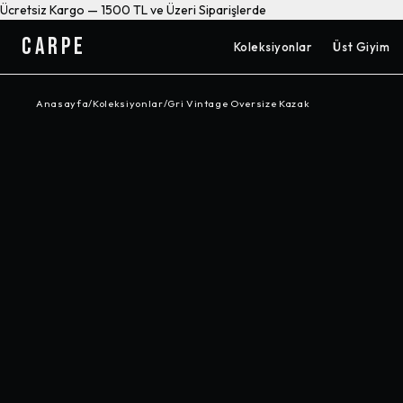
Ücretsiz Kargo — 1500 TL ve Üzeri Siparişlerde
CARPE
Koleksiyonlar
Üst Giyim
Anasayfa
/
Koleksiyonlar
/
Gri Vintage Oversize Kazak
-%
55