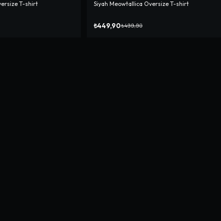
rsize T-shirt
Siyah Meowtallica Oversize T-shirt
-%
10
₺449,90
₺499,90