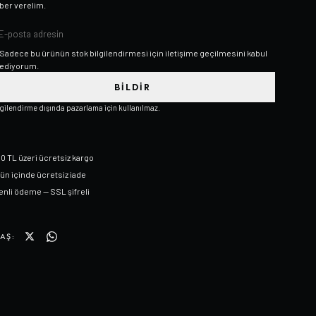
ber verelim.
Sadece bu ürünün stok bilgilendirmesi için iletişime geçilmesini kabul
ediyorum.
BILDIR
lgilendirme dışında pazarlama için kullanılmaz.
0 TL üzeri ücretsiz kargo
gün içinde ücretsiz iade
nli ödeme — SSL şifreli
AŞ: