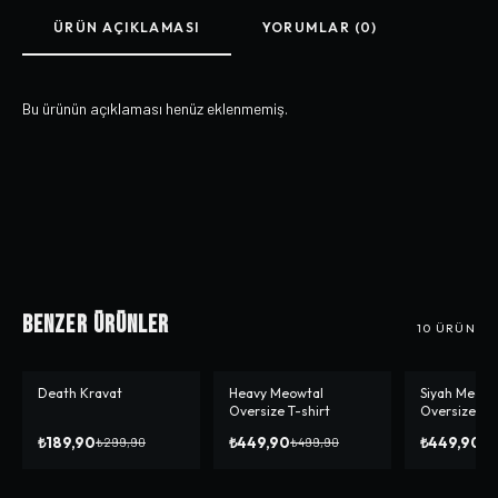
ÜRÜN AÇIKLAMASI
YORUMLAR (0)
Bu ürünün açıklaması henüz eklenmemiş.
Benzer Ürünler
10
ÜRÜN
Death Kravat
Heavy Meowtal
Siyah Meowta
-%
37
-%
10
-%
10
Oversize T-shirt
Oversize T-s
₺189,90
₺449,90
₺449,90
₺299,90
₺499,90
₺4