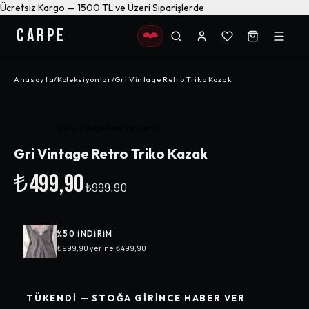
Ücretsiz Kargo — 1500 TL ve Üzeri Siparişlerde
CARPE
Anasayfa
/
Koleksiyonlar
/
Gri Vintage Retro Triko Kazak
-%
50
Henüz değerlendirilmemiş
Gri Vintage Retro Triko Kazak
₺499,90
₺999,90
%
50
INDIRIM
₺999,90
yerine
₺499,90
TÜKENDI — STOĞA GIRINCE HABER VER