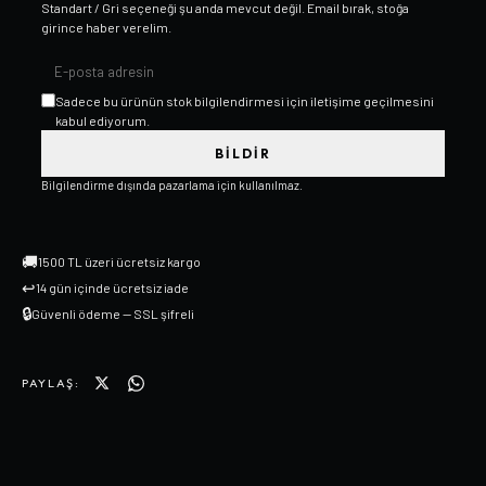
Standart / Gri
seçeneği şu anda mevcut değil. Email bırak, stoğa
girince haber verelim.
Sadece bu ürünün stok bilgilendirmesi için iletişime geçilmesini
kabul ediyorum.
BILDIR
Bilgilendirme dışında pazarlama için kullanılmaz.
🚚
1500 TL üzeri ücretsiz kargo
↩
14 gün içinde ücretsiz iade
🔒
Güvenli ödeme — SSL şifreli
PAYLAŞ: