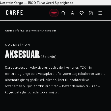
Ücretsiz Kargo — 1500 TL ve Üzeri Siparişlerde
CARPE
Anasayfa
/
Koleksiyonlar
/
Aksesuar
KOLEKSIYON
AKSESUAR
(
48+
ürün)
Carpe aksesuar koleksiyonu; gothic deri kemerler, Y2K mini
çantalar, grunge bere ve şapkalar, fairycore saç tokaları ve taçlar,
alternatif güneş gözlükleri, cüzdan, kartlık, anahtarlık ve
rozetlerden oluşur. Kombinini bitiren — bazen de kombini kuran —
küçük detaylar burada toplanmıştır.