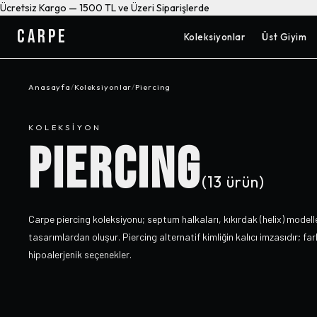
Ücretsiz Kargo — 1500 TL ve Üzeri Siparişlerde
CARPE
Koleksiyonlar
Üst Giyim
Anasayfa
/
Koleksiyonlar
/
Piercing
KOLEKSIYON
PIERCING
(
13
ürün)
Carpe piercing koleksiyonu; septum halkaları, kıkırdak (helix) modeller
tasarımlardan oluşur. Piercing alternatif kimliğin kalıcı imzasıdır; fa
hipoalerjenik seçenekler.