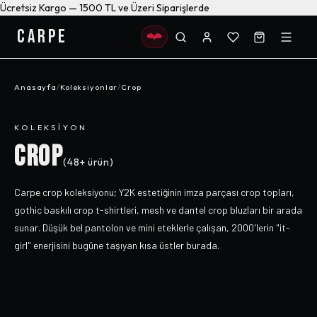
Ücretsiz Kargo — 1500 TL ve Üzeri Siparişlerde
CARPE
Anasayfa
/
Koleksiyonlar
/
Crop
KOLEKSIYON
CROP
(
48+
ürün)
Carpe crop koleksiyonu; Y2K estetiğinin imza parçası crop topları,
gothic baskılı crop t-shirtleri, mesh ve dantel crop bluzları bir arada
sunar. Düşük bel pantolon ve mini eteklerle çalışan, 2000'lerin "it-
girl" enerjisini bugüne taşıyan kısa üstler burada.