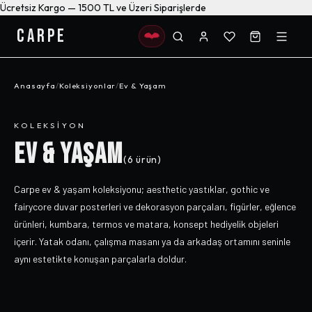
Ücretsiz Kargo — 1500 TL ve Üzeri Siparişlerde
CARPE
Anasayfa
/
Koleksiyonlar
/
Ev & Yaşam
KOLEKSIYON
EV & YAŞAM
(
6
ürün)
Carpe ev & yaşam koleksiyonu; aesthetic yastıklar, gothic ve
fairycore duvar posterleri ve dekorasyon parçaları, figürler, eğlence
ürünleri, kumbara, termos ve matara, konsept hediyelik objeleri
içerir. Yatak odanı, çalışma masanı ya da arkadaş ortamını seninle
aynı estetikte konuşan parçalarla doldur.