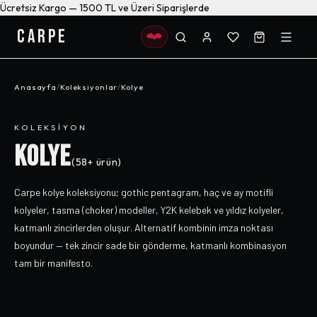
Ücretsiz Kargo — 1500 TL ve Üzeri Siparişlerde
CARPE
Anasayfa
/
Koleksiyonlar
/
Kolye
KOLEKSIYON
KOLYE
(
58+
ürün)
Carpe kolye koleksiyonu; gothic pentagram, haç ve ay motifli
kolyeler, tasma (choker) modeller, Y2K kelebek ve yıldız kolyeler,
katmanlı zincirlerden oluşur. Alternatif kombinin imza noktası
boyundur — tek zincir sade bir gönderme, katmanlı kombinasyon
tam bir manifesto.