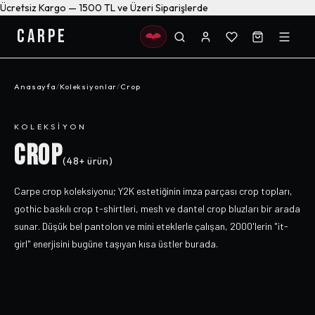
Ücretsiz Kargo — 1500 TL ve Üzeri Siparişlerde
CARPE
Anasayfa
/
Koleksiyonlar
/
Crop
KOLEKSIYON
CROP
(
48+
ürün)
Carpe crop koleksiyonu; Y2K estetiğinin imza parçası crop topları,
gothic baskılı crop t-shirtleri, mesh ve dantel crop bluzları bir arada
sunar. Düşük bel pantolon ve mini eteklerle çalışan, 2000'lerin "it-
girl" enerjisini bugüne taşıyan kısa üstler burada.