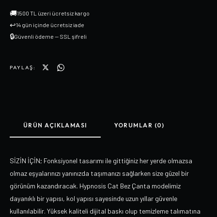
🚚
1500 TL üzeri ücretsiz kargo
↩
14 gün içinde ücretsiz iade
🔒
Güvenli ödeme — SSL şifreli
PAYLAŞ:
ÜRÜN AÇIKLAMASI
YORUMLAR (0)
SİZİN İÇİN; Fonksiyonel tasarımı ile gittiğiniz her yerde olmazsa
olmaz eşyalarınızı yanınızda taşımanızı sağlarken size güzel bir
görünüm kazandıracak. Hypnosis Cat Bez Çanta modelimiz
dayanıklı bir yapısı, kol yapısı sayesinde uzun yıllar güvenle
kullanılabilir. Yüksek kaliteli dijital baskı olup temizleme talımatına