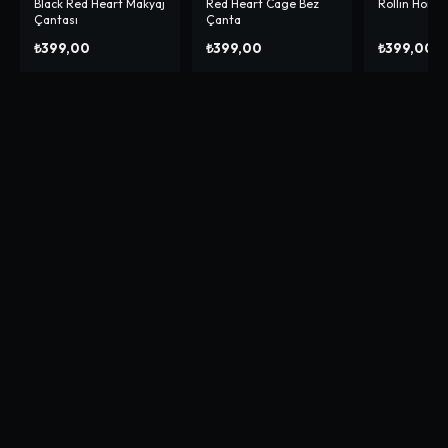
Black Red Heart Makyaj
Red Heart Cage Bez
Rollın Home
Çantası
Çanta
₺399,00
₺399,00
₺399,00