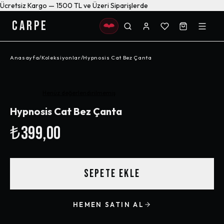
Ücretsiz Kargo — 1500 TL ve Üzeri Siparişlerde
CARPE
Anasayfa
/
Koleksiyonlar
/
Hypnosis Cat Bez Çanta
Henüz değerlendirilmemiş
Hypnosis Cat Bez Çanta
₺399,00
SEPETE EKLE
HEMEN SATIN AL