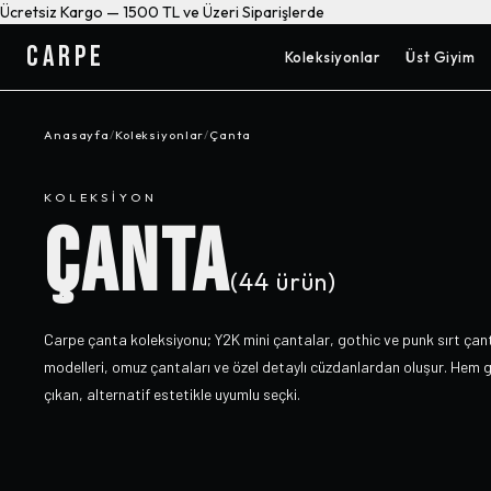
Ücretsiz Kargo — 1500 TL ve Üzeri Siparişlerde
CARPE
Koleksiyonlar
Üst Giyim
Anasayfa
/
Koleksiyonlar
/
Çanta
KOLEKSIYON
ÇANTA
(
44
ürün)
Carpe çanta koleksiyonu; Y2K mini çantalar, gothic ve punk sırt çan
modelleri, omuz çantaları ve özel detaylı cüzdanlardan oluşur. Hem
çıkan, alternatif estetikle uyumlu seçki.