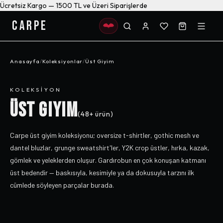
Ücretsiz Kargo — 1500 TL ve Üzeri Siparişlerde
CARPE
Anasayfa
/
Koleksiyonlar
/
Üst Giyim
KOLEKSIYON
ÜST GIYIM
(
48+
ürün)
Carpe üst giyim koleksiyonu; oversize t-shirtler, gothic mesh ve
dantel bluzlar, grunge sweatshirt'ler, Y2K crop üstler, hırka, kazak,
gömlek ve yeleklerden oluşur. Gardırobun en çok konuşan katmanı
üst bedendir — baskısıyla, kesimiyle ya da dokusuyla tarzını ilk
cümlede söyleyen parçalar burada.