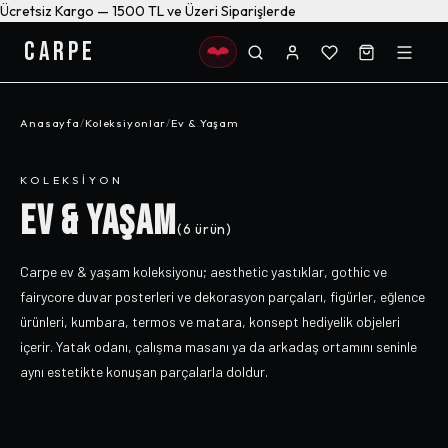
Ücretsiz Kargo — 1500 TL ve Üzeri Siparişlerde
CARPE
Anasayfa
/
Koleksiyonlar
/
Ev & Yaşam
KOLEKSIYON
EV & YAŞAM
(
6
ürün)
Carpe ev & yaşam koleksiyonu; aesthetic yastıklar, gothic ve
fairycore duvar posterleri ve dekorasyon parçaları, figürler, eğlence
ürünleri, kumbara, termos ve matara, konsept hediyelik objeleri
içerir. Yatak odanı, çalışma masanı ya da arkadaş ortamını seninle
aynı estetikte konuşan parçalarla doldur.