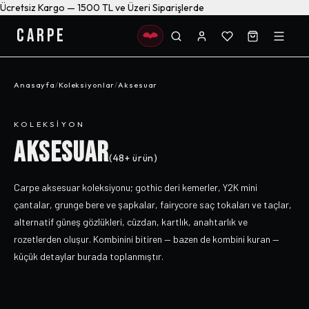
Ücretsiz Kargo — 1500 TL ve Üzeri Siparişlerde
CARPE
Anasayfa
/
Koleksiyonlar
/
Aksesuar
KOLEKSIYON
AKSESUAR
(
48+
ürün)
Carpe aksesuar koleksiyonu; gothic deri kemerler, Y2K mini
çantalar, grunge bere ve şapkalar, fairycore saç tokaları ve taçlar,
alternatif güneş gözlükleri, cüzdan, kartlık, anahtarlık ve
rozetlerden oluşur. Kombinini bitiren — bazen de kombini kuran —
küçük detaylar burada toplanmıştır.