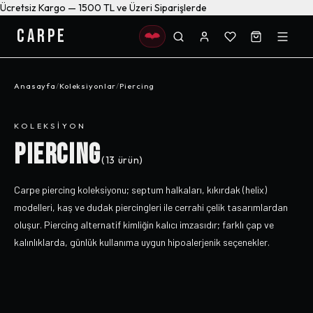
Ücretsiz Kargo — 1500 TL ve Üzeri Siparişlerde
CARPE
Anasayfa
/
Koleksiyonlar
/
Piercing
KOLEKSIYON
PIERCING
(
13
ürün)
Carpe piercing koleksiyonu; septum halkaları, kıkırdak (helix)
modelleri, kaş ve dudak piercingleri ile cerrahi çelik tasarımlardan
oluşur. Piercing alternatif kimliğin kalıcı imzasıdır; farklı çap ve
kalınlıklarda, günlük kullanıma uygun hipoalerjenik seçenekler.