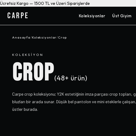
Ücretsiz Kargo — 1500 TL ve Üzeri Siparişlerde
CARPE
Koleksiyonlar
Üst Giyim
Anasayfa
/
Koleksiyonlar
/
Crop
KOLEKSIYON
CROP
(
48+
ürün)
Carpe crop koleksiyonu; Y2K estetiğinin imza parçası crop topları, go
bluzları bir arada sunar. Düşük bel pantolon ve mini eteklerle çalışan, 
üstler burada.