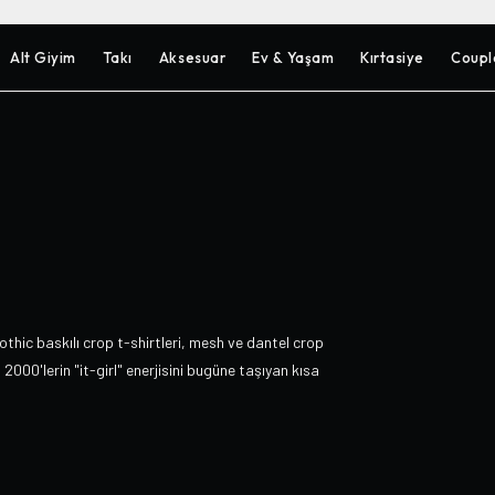
Alt Giyim
Takı
Aksesuar
Ev & Yaşam
Kırtasiye
Coupl
thic baskılı crop t-shirtleri, mesh ve dantel crop
2000'lerin "it-girl" enerjisini bugüne taşıyan kısa