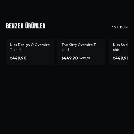
Benzer Ürünler
10
ÜRÜN
Kiss Design Ö Oversize
The Kirry Oversize T-
Kiss Spider 
-%
10
T-shirt
shirt
shirt
₺449,90
₺449,90
₺449,90
₺499,90