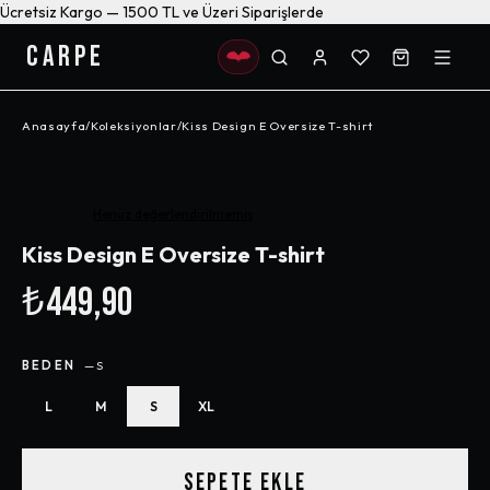
Ücretsiz Kargo — 1500 TL ve Üzeri Siparişlerde
CARPE
Anasayfa
/
Koleksiyonlar
/
Kiss Design E Oversize T-shirt
Henüz değerlendirilmemiş
Kiss Design E Oversize T-shirt
₺449,90
BEDEN
—
S
L
M
S
XL
SEPETE EKLE