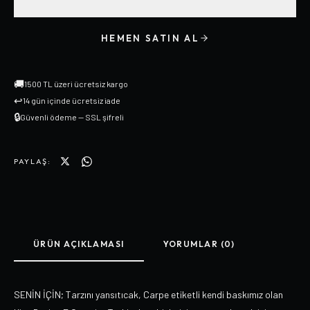
HEMEN SATIN AL
🚚
1500 TL üzeri ücretsiz kargo
↩
14 gün içinde ücretsiz iade
🔒
Güvenli ödeme — SSL şifreli
PAYLAŞ:
ÜRÜN AÇIKLAMASI
YORUMLAR (0)
SENİN İÇİN; Tarzını yansıtıcak, Carpe etiketli kendi baskımız olan