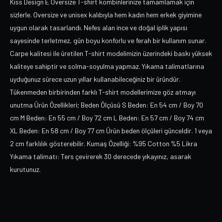
Kiss Design E Oversize T-shirt kombinlerinize tamamlamak için
sizlerle. Oversize ve unisex kalıbıyla hem kadın hem erkek giyimine
uygun olarak tasarlandı. Nefes alan ince ve doğal iplik yapısı
sayesinde terletmez, gün boyu konforlu ve ferah bir kullanım sunar.
Carpe kalitesi ile üretilen T-shirt modelimizin üzerindeki baskı yüksek
kaliteye sahiptir ve solma-soyulma yapmaz. Yıkama talimatlarına
uyduğunuz sürece uzun yıllar kullanabileceğiniz bir üründür.
Tükenmeden birbirinden farklı T-shirt modellerimize göz atmayı
unutma Ürün Özellikleri; Beden Ölçüsü S Beden: En 54 cm / Boy 70
cm M Beden: En 55 cm / Boy 72 cm L Beden: En 57 cm / Boy 74 cm
XL Beden: En 58 cm / Boy 77 cm Ürün beden ölçüleri günceldir. 1 veya
2 cm farklılık gösterebilir. Kumaş Özelliği: %95 Cotton %5 Likra
Yıkama talimatı: Ters çevirerek 30 derecede yıkayınız, asarak
kurutunuz.