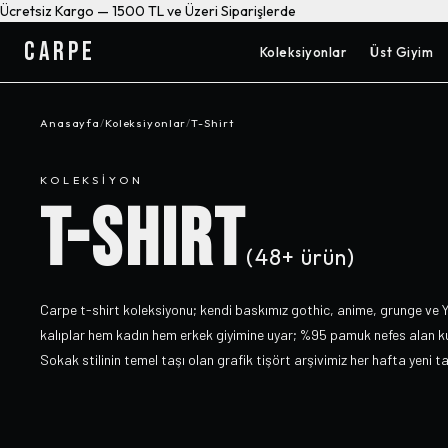
Ücretsiz Kargo — 1500 TL ve Üzeri Siparişlerde
CARPE
Koleksiyonlar
Üst Giyim
Anasayfa
/
Koleksiyonlar
/
T-Shirt
KOLEKSIYON
T-SHIRT
(
48+
ürün)
Carpe t-shirt koleksiyonu; kendi baskımız gothic, anime, grunge ve Y
kalıplar hem kadın hem erkek giyimine uyar; %95 pamuk nefes alan k
Sokak stilinin temel taşı olan grafik tişört arşivimiz her hafta yeni t