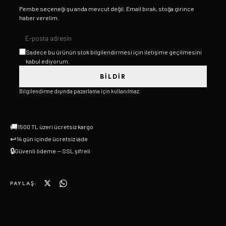
Pembe
seçeneği şu anda mevcut değil. Email bırak, stoğa girince
haber verelim.
Sadece bu ürünün stok bilgilendirmesi için iletişime geçilmesini
kabul ediyorum.
BILDIR
Bilgilendirme dışında pazarlama için kullanılmaz.
🚚
1500 TL üzeri ücretsiz kargo
↩
14 gün içinde ücretsiz iade
🔒
Güvenli ödeme — SSL şifreli
PAYLAŞ: