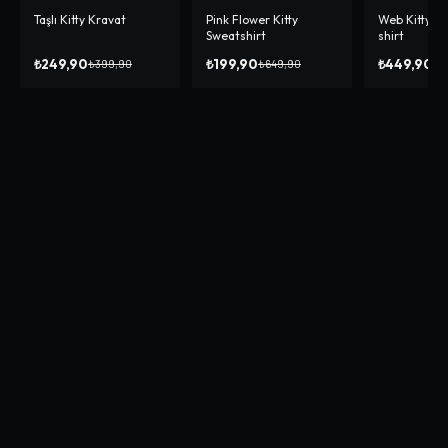
Taşlı Kitty Kravat
Pink Flower Kitty
Web Kitty Ov
-%
38
-%
69
-%
10
Sweatshirt
shirt
₺249,90
₺199,90
₺449,90
₺399,90
₺649,90
₺4