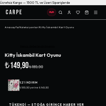
Ücretsiz Kargo — 1500 TL ve Üzeri Siparişlerde
CARPE
Anasayfa
/
Koleksiyonlar
/
Kitty İskambil Kart Oyunu
-%
21
Henüz değerlendirilmemiş
Kitty İskambil Kart Oyunu
₺149,90
₺189,90
%
21
INDIRIM
₺189,90
yerine
₺149,90
TÜKENDI — STOĞA GIRINCE HABER VER