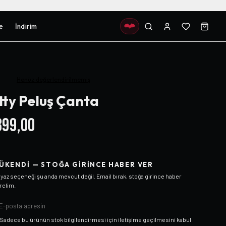
e
İndirim
Henüz değerlendirilmemiş
tty Peluş Çanta
99,00
ÜKENDI — STOĞA GIRINCE HABER VER
yaz
seçeneği şu anda mevcut değil. Email bırak, stoğa girince haber
relim.
Sadece bu ürünün stok bilgilendirmesi için iletişime geçilmesini kabul