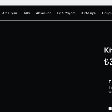
Alt Giyim
Takı
Aksesuar
Ev & Yaşam
Kırtasiye
Coupl
Ki
₺3
T
Be
ve