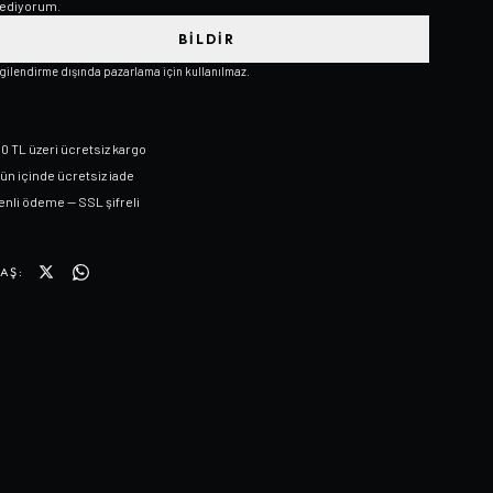
ediyorum.
BILDIR
lgilendirme dışında pazarlama için kullanılmaz.
0 TL üzeri ücretsiz kargo
gün içinde ücretsiz iade
nli ödeme — SSL şifreli
AŞ: