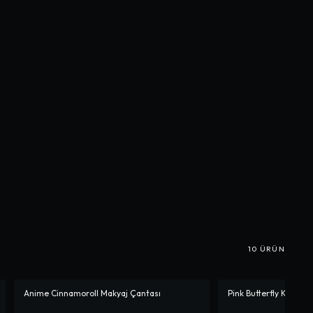
10
ÜRÜN
Anime Cinnamoroll Makyaj Çantası
Pink Butterfly Küpe