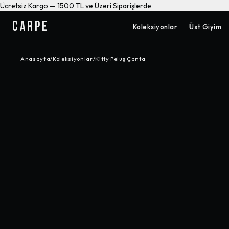
Ücretsiz Kargo — 1500 TL ve Üzeri Siparişlerde
CARPE
Koleksiyonlar
Üst Giyim
Anasayfa
/
Koleksiyonlar
/
Kitty Peluş Çanta