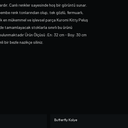
ardır. Canlı renkler sayesinde hoş bir görüntü sunar.
 pembe renk tonlarından olup, tek gözlü, fermuarlı,
k en mükemmel ve işlevsel parça Kuromi Kitty Peluş
mde tamamlayacak stoklarla sınırlı bu ürünü
zü bulunmaktadır Ürün Ölçüsü :En: 32 cm - Boy: 30 cm
i bir bezle nazikçe siliniz.
Butterfly Kolye