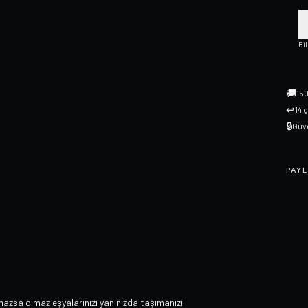
Bi
🚚
150
↩
14 
🔒
Güve
PAYL
lmazsa olmaz eşyalarınızı yanınızda taşımanızı