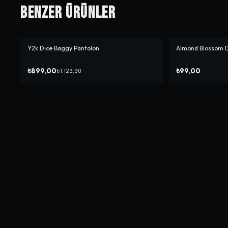
Benzer Ürünler
Y2k Dice Baggy Pantolon
Almond Blossom 
-%
20
₺899,00
₺99,00
₺1.129,90