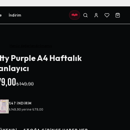
e
İndirim
Henüz değerlendirilmemiş
tty Purple A4 Haftalık
anlayıcı
9,00
₺149,90
%
47
INDIRIM
₺149,90
yerine
₺79,00