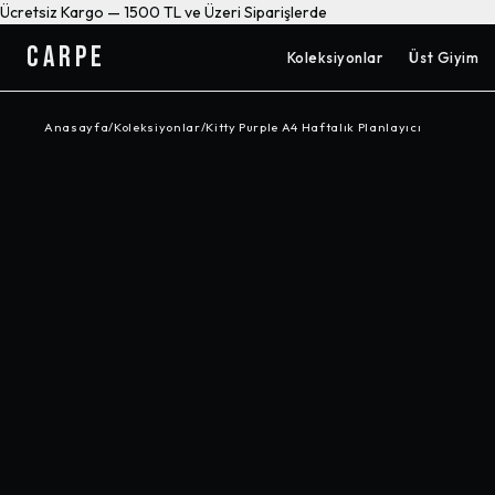
Ücretsiz Kargo — 1500 TL ve Üzeri Siparişlerde
CARPE
Koleksiyonlar
Üst Giyim
Anasayfa
/
Koleksiyonlar
/
Kitty Purple A4 Haftalık Planlayıcı
-%
47