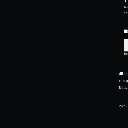
T
Re
ve
Bi
🚚
150
↩
14 
🔒
Güve
PAYL