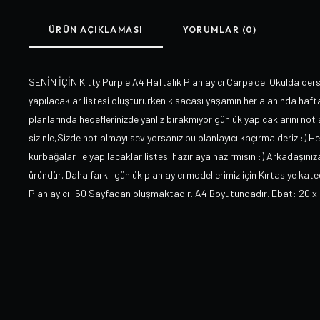
ÜRÜN AÇIKLAMASI
YORUMLAR (0)
SENİN İÇİN Kitty Purple A4 Haftalık Planlayıcı Carpe'de! Okulda derst
yapılacaklar listesi oluştururken kısacası yaşamın her alanında haftalı
planlarında hedeflerinizde yanlız bırakmıyor günlük yapıcaklarını not a
sizinle,Sizde not almayı seviyorsanız bu planlayıcı kaçırma deriz :) He
kurbağalar ile yapılacaklar listesi hazırlaya hazırmısın :) Arkadaşınız
üründür. Daha farklı günlük planlayıcı modellerimiz için Kırtasiye kateg
Planlayıcı: 50 Sayfadan oluşmaktadır. A4 Boyutundadır. Ebat: 20 x 