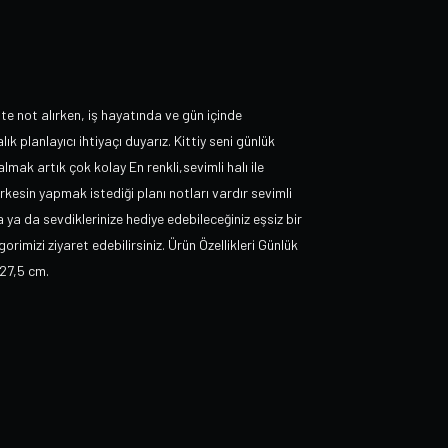
e not alırken, iş hayatında ve gün içinde
k planlayıcı ihtiyaçı duyarız. Kittiy seni günlük
lmak artık çok kolay En renkli,sevimli halı ile
rkesin yapmak istediği planı notları vardır sevimli
a ya da sevdiklerinize hediye edebileceğiniz eşsiz bir
orimizi ziyaret edebilirsiniz. Ürün Özellikleri Günlük
27,5 cm.