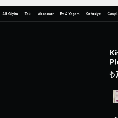
Alt Giyim
Takı
Aksesuar
Ev & Yaşam
Kırtasiye
Coupl
Ki
Pl
₺7