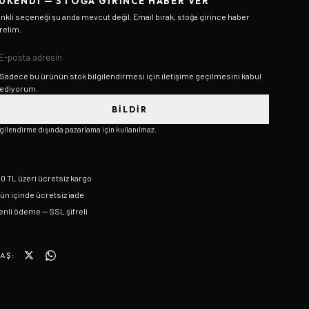
ÜKENDI — STOĞA GIRINCE HABER VER
nkli
seçeneği şu anda mevcut değil. Email bırak, stoğa girince haber
relim.
Sadece bu ürünün stok bilgilendirmesi için iletişime geçilmesini kabul
ediyorum.
BILDIR
lgilendirme dışında pazarlama için kullanılmaz.
0 TL üzeri ücretsiz kargo
gün içinde ücretsiz iade
nli ödeme — SSL şifreli
AŞ: