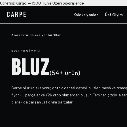
Ücretsiz Kargo — 1500 TL ve Üzeri Siparişlerde
CARPE
Koleksiyonlar
Üst Giyim
Anasayfa
/
Koleksiyonlar
/
Bluz
KOLEKSIYON
BLUZ
(
54+
ürün)
Carpe bluz koleksiyonu; gothic dantel detaylı bluzlar, mesh ve trans
fiyonklu parçalar ve Y2K crop bluzlardan oluşur. Feminen çizgiyi alt
olarak da çalışan üst giyim parçaları.