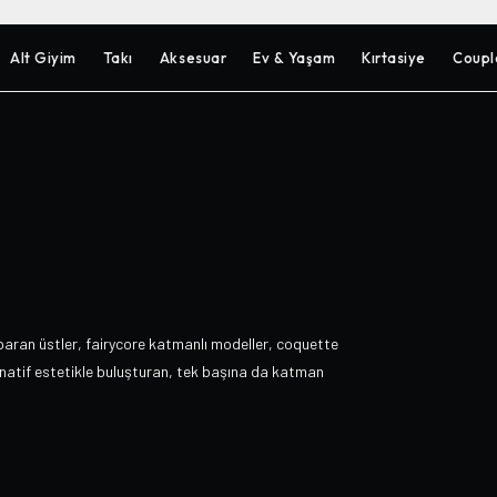
Alt Giyim
Takı
Aksesuar
Ev & Yaşam
Kırtasiye
Coupl
paran üstler, fairycore katmanlı modeller, coquette
ernatif estetikle buluşturan, tek başına da katman