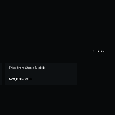
4
ÜRÜN
Thick Stars Staple Bileklik
-%
60
₺99,00
₺249,90