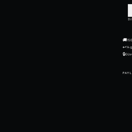
Bi
🚚
150
↩
14 
🔒
Güve
PAYL