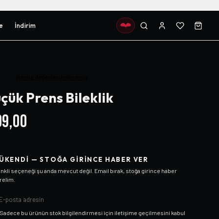
e
İndirim
Henüz değerlendirilmemiş
çük Prens Bileklik
9,00
ÜKENDI — STOĞA GIRINCE HABER VER
nkli
seçeneği şu anda mevcut değil. Email bırak, stoğa girince haber
relim.
Sadece bu ürünün stok bilgilendirmesi için iletişime geçilmesini kabul