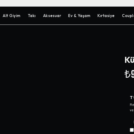
Alt Giyim
Takı
Aksesuar
Ev & Yaşam
Kırtasiye
Coupl
Kü
₺9
T
Re
ve