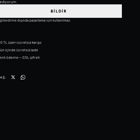
ediyorum.
BILDIR
lgilendirme dışında pazarlama için kullanılmaz.
0 TL üzeri ücretsiz kargo
gün içinde ücretsiz iade
nli ödeme — SSL şifreli
AŞ: