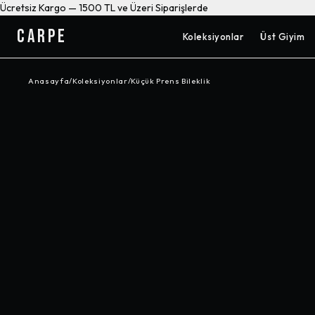
Ücretsiz Kargo — 1500 TL ve Üzeri Siparişlerde
CARPE
Koleksiyonlar
Üst Giyim
Anasayfa
/
Koleksiyonlar
/
Küçük Prens Bileklik