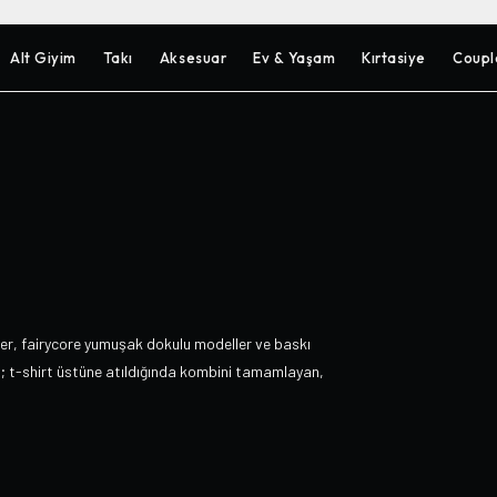
Alt Giyim
Takı
Aksesuar
Ev & Yaşam
Kırtasiye
Coupl
ler, fairycore yumuşak dokulu modeller ve baskı
a; t-shirt üstüne atıldığında kombini tamamlayan,