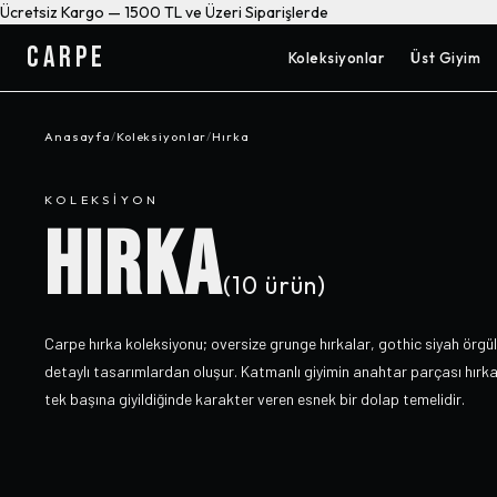
Ücretsiz Kargo — 1500 TL ve Üzeri Siparişlerde
CARPE
Koleksiyonlar
Üst Giyim
Anasayfa
/
Koleksiyonlar
/
Hırka
KOLEKSIYON
HIRKA
(
10
ürün)
Carpe hırka koleksiyonu; oversize grunge hırkalar, gothic siyah örgü
detaylı tasarımlardan oluşur. Katmanlı giyimin anahtar parçası hırk
tek başına giyildiğinde karakter veren esnek bir dolap temelidir.