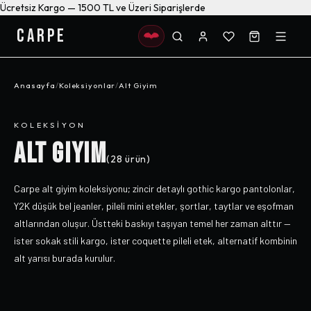
Ücretsiz Kargo — 1500 TL ve Üzeri Siparişlerde
CARPE
Anasayfa
/
Koleksiyonlar
/
Alt Giyim
KOLEKSIYON
ALT GIYIM
(
28
ürün)
Carpe alt giyim koleksiyonu; zincir detaylı gothic kargo pantolonlar,
Y2K düşük bel jeanler, pileli mini etekler, şortlar, taytlar ve eşofman
altlarından oluşur. Üstteki baskıyı taşıyan temel her zaman alttır —
ister sokak stili kargo, ister coquette pileli etek, alternatif kombinin
alt yarısı burada kurulur.