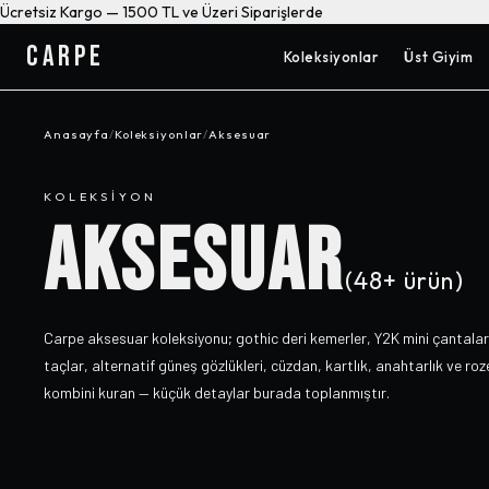
Ücretsiz Kargo — 1500 TL ve Üzeri Siparişlerde
CARPE
Koleksiyonlar
Üst Giyim
Anasayfa
/
Koleksiyonlar
/
Aksesuar
KOLEKSIYON
AKSESUAR
(
48+
ürün)
Carpe aksesuar koleksiyonu; gothic deri kemerler, Y2K mini çantalar
taçlar, alternatif güneş gözlükleri, cüzdan, kartlık, anahtarlık ve ro
kombini kuran — küçük detaylar burada toplanmıştır.