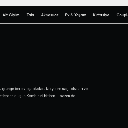
Alt Giyim
Takı
Aksesuar
Ev & Yaşam
Kırtasiye
Coupl
, grunge bere ve şapkalar, fairycore saç tokaları ve
zetlerden oluşur. Kombinini bitiren — bazen de