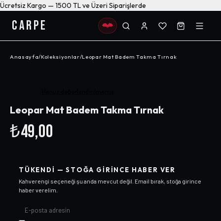
Ücretsiz Kargo — 1500 TL ve Üzeri Siparişlerde
CARPE
Anasayfa
/
Koleksiyonlar
/
Leopar Mat Badem Takma Tırnak
Henüz değerlendirilmemiş
Leopar Mat Badem Takma Tırnak
₺49,00
TÜKENDI — STOĞA GIRINCE HABER VER
Kahverengi
seçeneği şu anda mevcut değil. Email bırak, stoğa girince
haber verelim.