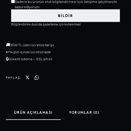
Sadece bu ürünün stok bilgilendirmesi için iletişime geçilmesini
kabul ediyorum.
BILDIR
Bilgilendirme dışında pazarlama için kullanılmaz.
🚚
1500 TL üzeri ücretsiz kargo
↩
14 gün içinde ücretsiz iade
🔒
Güvenli ödeme — SSL şifreli
PAYLAŞ:
ÜRÜN AÇIKLAMASI
YORUMLAR (0)