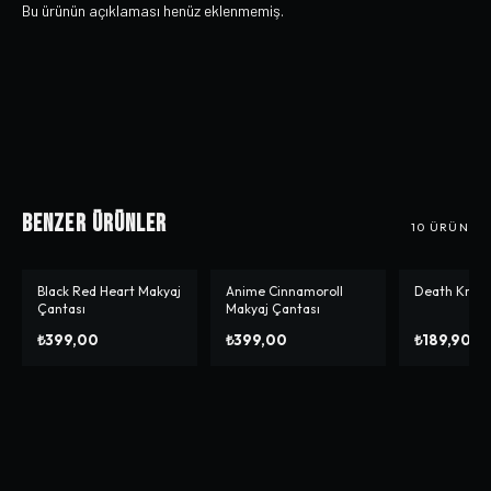
Bu ürünün açıklaması henüz eklenmemiş.
Benzer Ürünler
10
ÜRÜN
Black Red Heart Makyaj
Anime Cinnamoroll
Death Krava
-%
37
Çantası
Makyaj Çantası
₺399,00
₺399,00
₺189,90
₺2