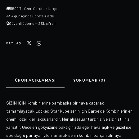
🚚
1500 TL üzeri ücretsiz kargo
↩
14 gün içinde ücretsiz iade
🔒
Güvenli ödeme — SSL şifreli
PAYLAŞ:
ÜRÜN AÇIKLAMASI
YORUMLAR (0)
SİZİN İÇİN Kombinlerine bambaşka bir hava katarak
tamamlayacak Locked Star Küpe senin için Carpe'de Kombinlerin en
önemli özellikleri aksuarlardır. Her aksesuar tarzınızı ve sizin stilinizi
yansıtır. Geceleri gökyüzüne baktığınızda eğer hava açık ve güzel ise
size doğru parlayan yıldızlar artık senin kombin parçan olmaya