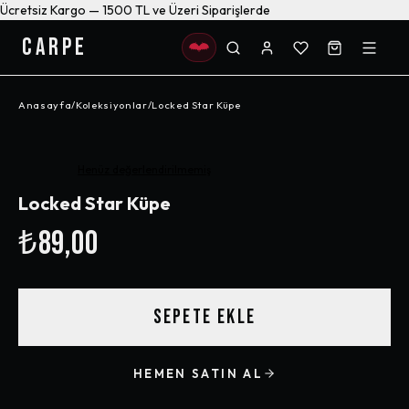
Ücretsiz Kargo — 1500 TL ve Üzeri Siparişlerde
CARPE
Anasayfa
/
Koleksiyonlar
/
Locked Star Küpe
Henüz değerlendirilmemiş
Locked Star Küpe
₺89,00
SEPETE EKLE
HEMEN SATIN AL