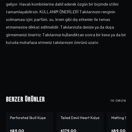
geliyor. Havalı kombinlerine dahil ederek özgün bir biçimde stilini
tamamlayabilirsin. KULLANIM ÖNERİLERİ Takılarınızın renginin
solmaması için; parfüm, su, krem gibi dış etkenler ile temas
etmemesine dikkat edilmelidir. Takılarınızla denize ya da duşa
girmemenizi öneririz. Takılarınızı kullandıktan sonra bir kese ya da bir
kutuda muhafaza etmeniz takılarınızın ömrünü uzatır.
Benzer Ürünler
10
ÜRÜN
Perforated Skull Küpe
Tailed Devil Heart Kolye
Melting Smi
₺89,00
₺179,00
₺89,00