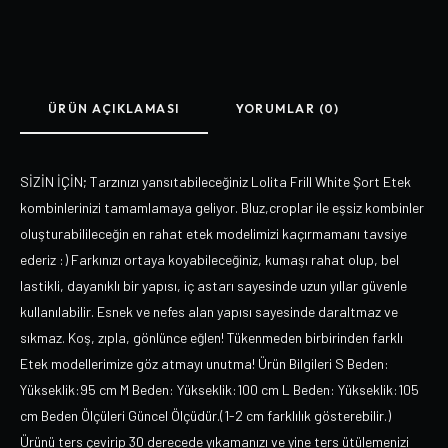
ÜRÜN AÇIKLAMASI
YORUMLAR (0)
SİZİN İÇİN; Tarzınızı yansıtabileceğiniz Lolita Frill White Şort Etek
kombinlerinizi tamamlamaya geliyor. Bluz,croplar ile eşsiz kombinler
oluşturabilileceğin en rahat etek modelimizi kaçırmamanı tavsiye
ederiz :) Farkınızı ortaya koyabileceğiniz, kumaşı rahat olup, bel
lastikli, dayanıklı bir yapısı, iç astarı sayesinde uzun yıllar güvenle
kullanılabilir. Esnek ve nefes alan yapısı sayesinde daraltmaz ve
sıkmaz. Koş, zıpla, gönlünce eğlen! Tükenmeden birbirinden farklı
Etek modellerimize göz atmayı unutma! Ürün Bilgileri S Beden:
Yükseklik:95 cm M Beden: Yükseklik:100 cm L Beden: Yükseklik:105
cm Beden Ölçüleri Güncel Ölçüdür.(1-2 cm farklılık gösterebilir.)
Ürünü ters çevirip 30 derecede yıkamanızı ve yine ters ütülemenizi