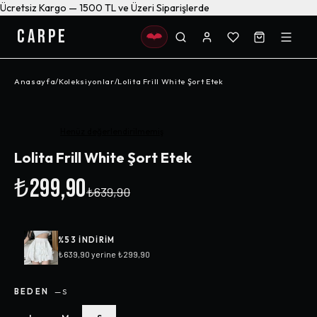
Ücretsiz Kargo — 1500 TL ve Üzeri Siparişlerde
CARPE
Anasayfa
/
Koleksiyonlar
/
Lolita Frill White Şort Etek
-%
53
Henüz değerlendirilmemiş
Lolita Frill White Şort Etek
₺299,90
₺639,90
%
53
INDIRIM
₺639,90
yerine
₺299,90
BEDEN
—
S