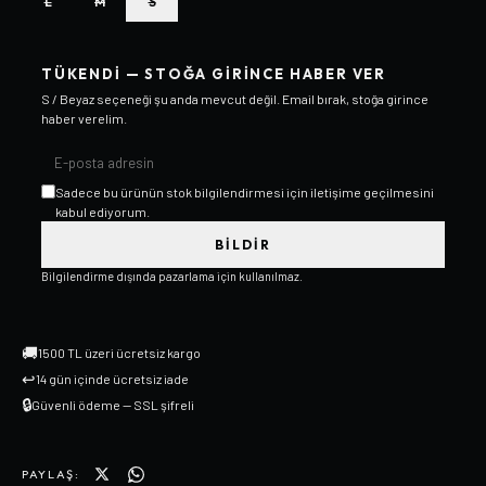
L
M
S
TÜKENDI — STOĞA GIRINCE HABER VER
S / Beyaz
seçeneği şu anda mevcut değil. Email bırak, stoğa girince
haber verelim.
Sadece bu ürünün stok bilgilendirmesi için iletişime geçilmesini
kabul ediyorum.
BILDIR
Bilgilendirme dışında pazarlama için kullanılmaz.
🚚
1500 TL üzeri ücretsiz kargo
↩
14 gün içinde ücretsiz iade
🔒
Güvenli ödeme — SSL şifreli
PAYLAŞ: