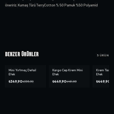
öneririz. Kumaş Türü TerryCotton % 50 Pamuk %50 Polyamid
Benzer Ürünler
5
ÜRÜN
Mini Yırtmaç Detail
Kargo Cep Krem Mini
Krem Tactica
-%
13
-%
3
Etek
Etek
Etek
₺349,90
₺449,90
₺449,90
₺399,90
₺461,89