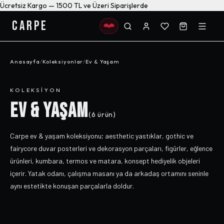
Ücretsiz Kargo — 1500 TL ve Üzeri Siparişlerde
CARPE
Anasayfa
/
Koleksiyonlar
/
Ev & Yaşam
KOLEKSIYON
EV & YAŞAM
(
6
ürün)
Carpe ev & yaşam koleksiyonu; aesthetic yastıklar, gothic ve
fairycore duvar posterleri ve dekorasyon parçaları, figürler, eğlence
ürünleri, kumbara, termos ve matara, konsept hediyelik objeleri
içerir. Yatak odanı, çalışma masanı ya da arkadaş ortamını seninle
aynı estetikte konuşan parçalarla doldur.