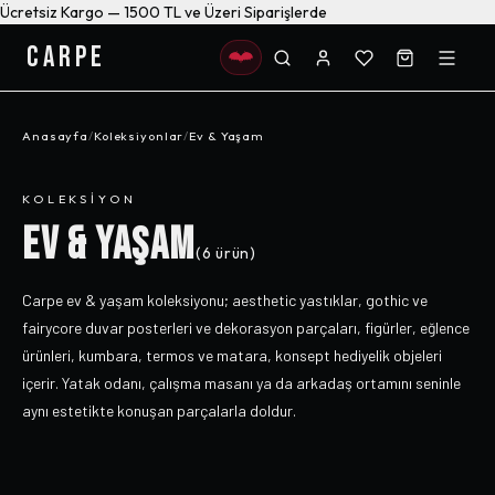
Ücretsiz Kargo — 1500 TL ve Üzeri Siparişlerde
CARPE
Anasayfa
/
Koleksiyonlar
/
Ev & Yaşam
KOLEKSIYON
EV & YAŞAM
(
6
ürün)
Carpe ev & yaşam koleksiyonu; aesthetic yastıklar, gothic ve
fairycore duvar posterleri ve dekorasyon parçaları, figürler, eğlence
ürünleri, kumbara, termos ve matara, konsept hediyelik objeleri
içerir. Yatak odanı, çalışma masanı ya da arkadaş ortamını seninle
aynı estetikte konuşan parçalarla doldur.