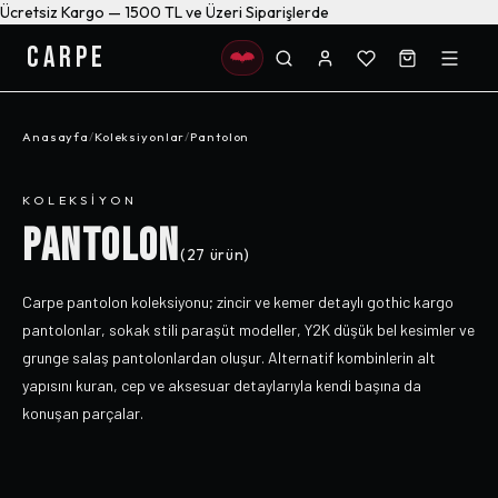
Ücretsiz Kargo — 1500 TL ve Üzeri Siparişlerde
CARPE
Anasayfa
/
Koleksiyonlar
/
Pantolon
KOLEKSIYON
PANTOLON
(
27
ürün)
Carpe pantolon koleksiyonu; zincir ve kemer detaylı gothic kargo
pantolonlar, sokak stili paraşüt modeller, Y2K düşük bel kesimler ve
grunge salaş pantolonlardan oluşur. Alternatif kombinlerin alt
yapısını kuran, cep ve aksesuar detaylarıyla kendi başına da
konuşan parçalar.