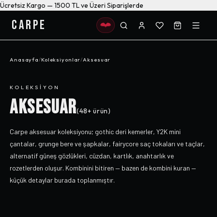
Ücretsiz Kargo — 1500 TL ve Üzeri Siparişlerde
CARPE
Anasayfa
/
Koleksiyonlar
/
Aksesuar
KOLEKSIYON
AKSESUAR
(
48+
ürün)
Carpe aksesuar koleksiyonu; gothic deri kemerler, Y2K mini
çantalar, grunge bere ve şapkalar, fairycore saç tokaları ve taçlar,
alternatif güneş gözlükleri, cüzdan, kartlık, anahtarlık ve
rozetlerden oluşur. Kombinini bitiren — bazen de kombini kuran —
küçük detaylar burada toplanmıştır.