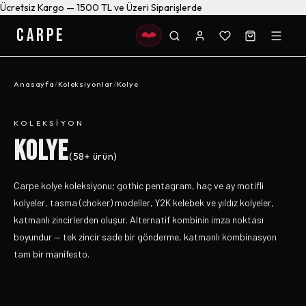
Ücretsiz Kargo — 1500 TL ve Üzeri Siparişlerde
CARPE
Anasayfa
/
Koleksiyonlar
/
Kolye
KOLEKSIYON
KOLYE
(
58+
ürün)
Carpe kolye koleksiyonu; gothic pentagram, haç ve ay motifli
kolyeler, tasma (choker) modeller, Y2K kelebek ve yıldız kolyeler,
katmanlı zincirlerden oluşur. Alternatif kombinin imza noktası
boyundur — tek zincir sade bir gönderme, katmanlı kombinasyon
tam bir manifesto.