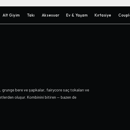
Alt Giyim
Takı
Aksesuar
Ev & Yaşam
Kırtasiye
Coupl
, grunge bere ve şapkalar, fairycore saç tokaları ve
zetlerden oluşur. Kombinini bitiren — bazen de