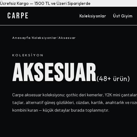
Ücretsiz Kargo — 1500 TL ve Üzeri Siparişlerde
CARPE
Koleksiyonlar
Üst Giyim
Anasayfa
/
Koleksiyonlar
/
Aksesuar
KOLEKSIYON
AKSESUAR
(
48+
ürün)
Carpe aksesuar koleksiyonu; gothic deri kemerler, Y2K mini çantalar
taçlar, alternatif güneş gözlükleri, cüzdan, kartlık, anahtarlık ve ro
kombini kuran — küçük detaylar burada toplanmıştır.