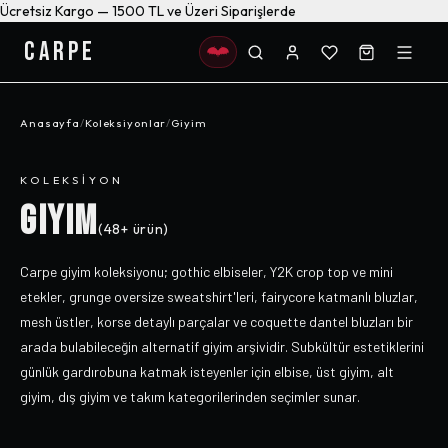
Ücretsiz Kargo — 1500 TL ve Üzeri Siparişlerde
CARPE
Anasayfa
/
Koleksiyonlar
/
Giyim
KOLEKSIYON
GIYIM
(
48+
ürün)
Carpe giyim koleksiyonu; gothic elbiseler, Y2K crop top ve mini
etekler, grunge oversize sweatshirt'leri, fairycore katmanlı bluzlar,
mesh üstler, korse detaylı parçalar ve coquette dantel bluzları bir
arada bulabileceğin alternatif giyim arşividir. Subkültür estetiklerini
günlük gardırobuna katmak isteyenler için elbise, üst giyim, alt
giyim, dış giyim ve takım kategorilerinden seçimler sunar.