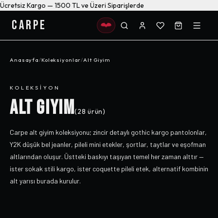
Ücretsiz Kargo — 1500 TL ve Üzeri Siparişlerde
CARPE
Anasayfa
/
Koleksiyonlar
/
Alt Giyim
KOLEKSIYON
ALT GIYIM
(
28
ürün)
Carpe alt giyim koleksiyonu; zincir detaylı gothic kargo pantolonlar,
Y2K düşük bel jeanler, pileli mini etekler, şortlar, taytlar ve eşofman
altlarından oluşur. Üstteki baskıyı taşıyan temel her zaman alttır —
ister sokak stili kargo, ister coquette pileli etek, alternatif kombinin
alt yarısı burada kurulur.