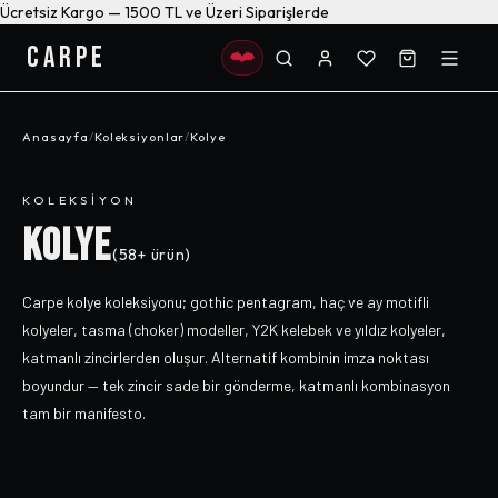
Ücretsiz Kargo — 1500 TL ve Üzeri Siparişlerde
CARPE
Anasayfa
/
Koleksiyonlar
/
Kolye
KOLEKSIYON
KOLYE
(
58+
ürün)
Carpe kolye koleksiyonu; gothic pentagram, haç ve ay motifli
kolyeler, tasma (choker) modeller, Y2K kelebek ve yıldız kolyeler,
katmanlı zincirlerden oluşur. Alternatif kombinin imza noktası
boyundur — tek zincir sade bir gönderme, katmanlı kombinasyon
tam bir manifesto.