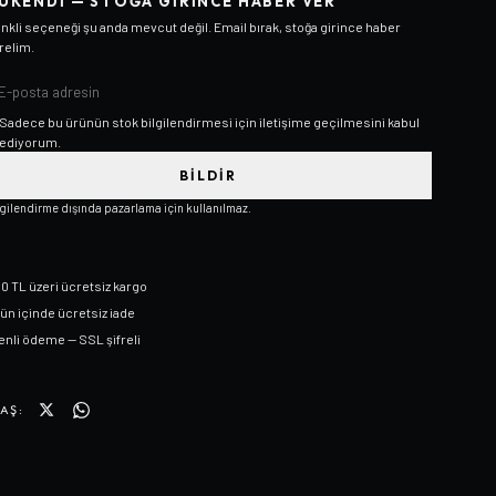
ÜKENDI — STOĞA GIRINCE HABER VER
nkli
seçeneği şu anda mevcut değil. Email bırak, stoğa girince haber
relim.
Sadece bu ürünün stok bilgilendirmesi için iletişime geçilmesini kabul
ediyorum.
BILDIR
lgilendirme dışında pazarlama için kullanılmaz.
0 TL üzeri ücretsiz kargo
gün içinde ücretsiz iade
nli ödeme — SSL şifreli
AŞ: