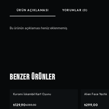
ÜRÜN AÇIKLAMASI
YORUMLAR (0)
Bu ürünün açıklaması henüz eklenmemiş.
Benzer Ürünler
Kuromi İskambil Kart Oyunu
Alien Face Yastık
-%
67
₺129,90
₺299,00
₺389,90