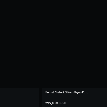
Kemal Atatürk Silüet Ahşap Kutu
-%
60
₺99,00
₺249,90