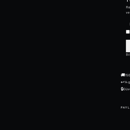
T
Re
ve
Bi
🚚
150
↩
14 
🔒
Güve
PAYL