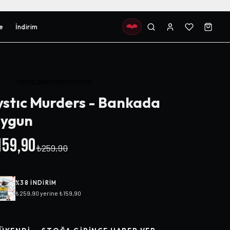
e
İndirim
Henüz değerlendirilmemiş
stıc Murders - Bankada
ygun
59,90
₺259,90
%
38
INDIRIM
₺259,90
yerine
₺159,90