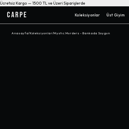
Ücretsiz Kargo — 1500 TL ve Üzeri Siparişlerde
CARPE
Koleksiyonlar
Üst Giyim
Anasayfa
/
Koleksiyonlar
/
Mystıc Murders - Bankada Soygun
-%
38