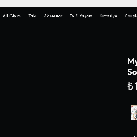
Alt Giyim
Takı
Aksesuar
Ev & Yaşam
Kırtasiye
Coupl
My
So
₺1