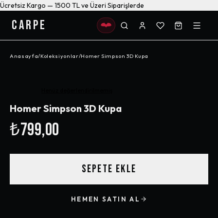
Ücretsiz Kargo — 1500 TL ve Üzeri Siparişlerde
CARPE
Anasayfa
/
Koleksiyonlar
/
Homer Simpson 3D Kupa
Henüz değerlendirilmemiş
Homer Simpson 3D Kupa
₺799,00
SEPETE EKLE
HEMEN SATIN AL