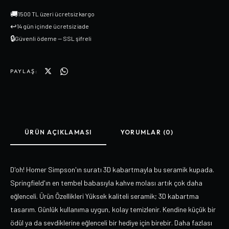
🚚
1500 TL üzeri ücretsiz kargo
↩
14 gün içinde ücretsiz iade
🔒
Güvenli ödeme — SSL şifreli
PAYLAŞ:
ÜRÜN AÇIKLAMASI
YORUMLAR (0)
D'oh! Homer Simpson'ın suratı 3D kabartmayla bu seramik kupada.
Springfield'ın en tembel babasıyla kahve molası artık çok daha
eğlenceli. Ürün Özellikleri Yüksek kaliteli seramik; 3D kabartma
tasarım. Günlük kullanıma uygun, kolay temizlenir. Kendine küçük bir
ödül ya da sevdiklerine eğlenceli bir hediye için birebir. Daha fazlası