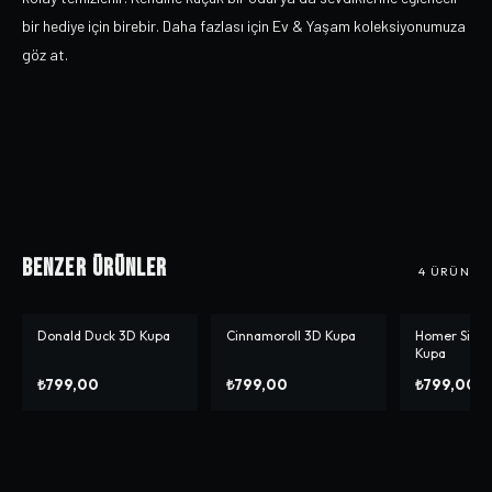
bir hediye için birebir. Daha fazlası için Ev & Yaşam koleksiyonumuza
göz at.
Benzer Ürünler
4
ÜRÜN
Donald Duck 3D Kupa
Cinnamoroll 3D Kupa
Homer Simp
Kupa
₺799,00
₺799,00
₺799,00