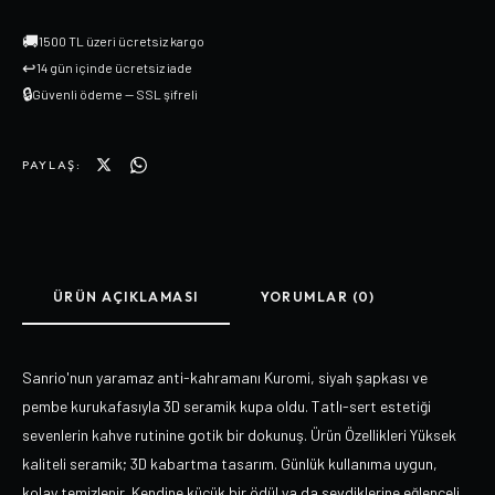
🚚
1500 TL üzeri ücretsiz kargo
↩
14 gün içinde ücretsiz iade
🔒
Güvenli ödeme — SSL şifreli
PAYLAŞ:
ÜRÜN AÇIKLAMASI
YORUMLAR (0)
Sanrio'nun yaramaz anti-kahramanı Kuromi, siyah şapkası ve
pembe kurukafasıyla 3D seramik kupa oldu. Tatlı-sert estetiği
sevenlerin kahve rutinine gotik bir dokunuş. Ürün Özellikleri Yüksek
kaliteli seramik; 3D kabartma tasarım. Günlük kullanıma uygun,
kolay temizlenir. Kendine küçük bir ödül ya da sevdiklerine eğlenceli