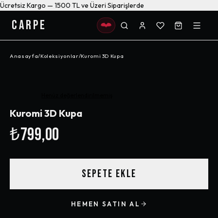
Ücretsiz Kargo — 1500 TL ve Üzeri Siparişlerde
CARPE
Anasayfa
/
Koleksiyonlar
/
Kuromi 3D Kupa
Henüz değerlendirilmemiş
Kuromi 3D Kupa
₺799,00
SEPETE EKLE
HEMEN SATIN AL