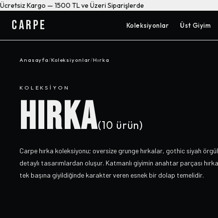
Ücretsiz Kargo — 1500 TL ve Üzeri Siparişlerde
CARPE
Koleksiyonlar
Üst Giyim
Anasayfa
/
Koleksiyonlar
/
Hırka
KOLEKSIYON
HIRKA
(
10
ürün)
Carpe hırka koleksiyonu; oversize grunge hırkalar, gothic siyah örgü
detaylı tasarımlardan oluşur. Katmanlı giyimin anahtar parçası hırk
tek başına giyildiğinde karakter veren esnek bir dolap temelidir.