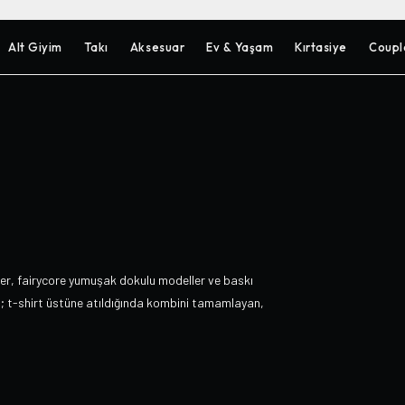
Alt Giyim
Takı
Aksesuar
Ev & Yaşam
Kırtasiye
Coupl
ler, fairycore yumuşak dokulu modeller ve baskı
a; t-shirt üstüne atıldığında kombini tamamlayan,